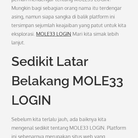
Mungkin bagi sebagian orang nama itu terdengar
asing, namun siapa sangka di balik platform ini
tersimpan sejumlah keajaiban yang patut untuk kita
eksplorasi.
MOLE33 LOGIN
Mari kita simak lebih
lanjut.
Sedikit Latar
Belakang MOLE33
LOGIN
Sebelum kita terlalu jauh, ada baiknya kita
mengenal sedikit tentang MOLE33 LOGIN. Platform
ini sebenarnya merupakan situs web yang