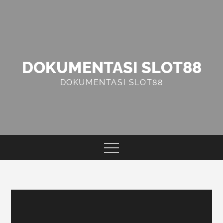
Skip
to
content
DOKUMENTASI SLOT88
DOKUMENTASI SLOT88