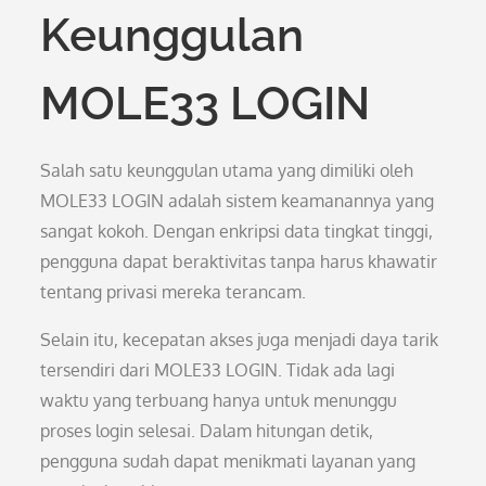
Keunggulan
MOLE33 LOGIN
Salah satu keunggulan utama yang dimiliki oleh
MOLE33 LOGIN adalah sistem keamanannya yang
sangat kokoh. Dengan enkripsi data tingkat tinggi,
pengguna dapat beraktivitas tanpa harus khawatir
tentang privasi mereka terancam.
Selain itu, kecepatan akses juga menjadi daya tarik
tersendiri dari MOLE33 LOGIN. Tidak ada lagi
waktu yang terbuang hanya untuk menunggu
proses login selesai. Dalam hitungan detik,
pengguna sudah dapat menikmati layanan yang