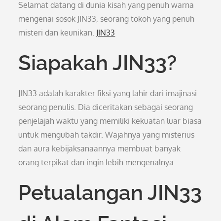
Selamat datang di dunia kisah yang penuh warna
mengenai sosok JIN33, seorang tokoh yang penuh
misteri dan keunikan.
JIN33
Siapakah JIN33?
JIN33 adalah karakter fiksi yang lahir dari imajinasi
seorang penulis. Dia diceritakan sebagai seorang
penjelajah waktu yang memiliki kekuatan luar biasa
untuk mengubah takdir. Wajahnya yang misterius
dan aura kebijaksanaannya membuat banyak
orang terpikat dan ingin lebih mengenalnya.
Petualangan JIN33