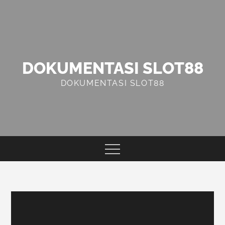
Skip
to
content
DOKUMENTASI SLOT88
DOKUMENTASI SLOT88