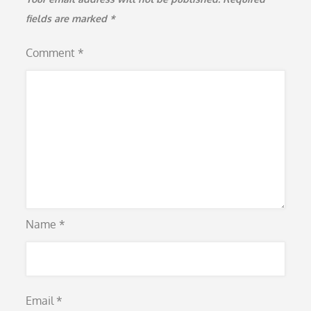
fields are marked
*
Comment
*
Name
*
Email
*