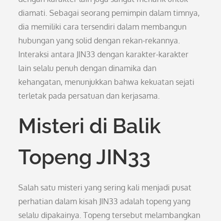
diamati. Sebagai seorang pemimpin dalam timnya,
dia memiliki cara tersendiri dalam membangun
hubungan yang solid dengan rekan-rekannya.
Interaksi antara JIN33 dengan karakter-karakter
lain selalu penuh dengan dinamika dan
kehangatan, menunjukkan bahwa kekuatan sejati
terletak pada persatuan dan kerjasama.
Misteri di Balik
Topeng JIN33
Salah satu misteri yang sering kali menjadi pusat
perhatian dalam kisah JIN33 adalah topeng yang
selalu dipakainya. Topeng tersebut melambangkan