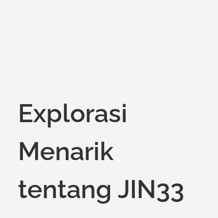
Explorasi
Menarik
tentang JIN33