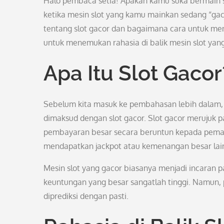
Halo pembaca setia! Apakah kamu suka bermain sl
ketika mesin slot yang kamu mainkan sedang “gac
tentang slot gacor dan bagaimana cara untuk men
untuk menemukan rahasia di balik mesin slot yan
Apa Itu Slot Gacor
Sebelum kita masuk ke pembahasan lebih dalam, 
dimaksud dengan slot gacor. Slot gacor merujuk 
pembayaran besar secara beruntun kepada pemainn
mendapatkan jackpot atau kemenangan besar lainn
Mesin slot yang gacor biasanya menjadi incaran 
keuntungan yang besar sangatlah tinggi. Namun, pe
diprediksi dengan pasti.