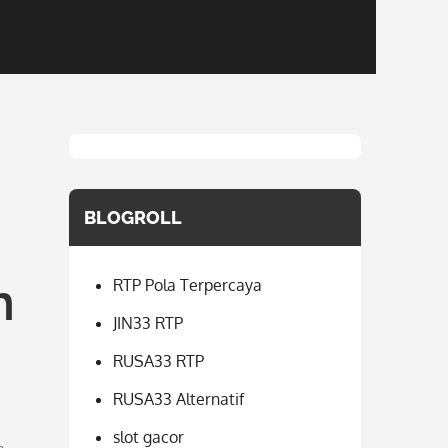
BLOGROLL
n
RTP Pola Terpercaya
JIN33 RTP
RUSA33 RTP
RUSA33 Alternatif
slot gacor