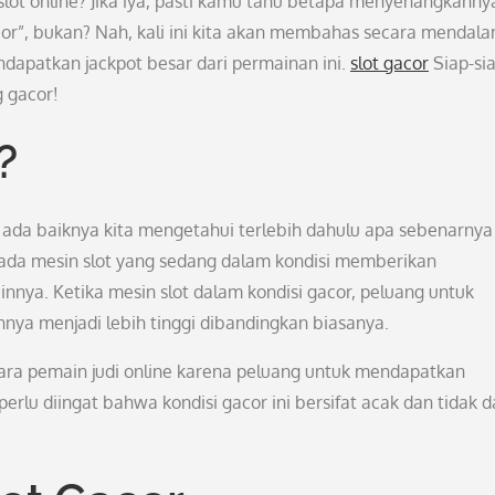
ot online? Jika iya, pasti kamu tahu betapa menyenangkanny
or”, bukan? Nah, kali ini kita akan membahas secara mendal
dapatkan jackpot besar dari permainan ini.
slot gacor
Siap-si
g gacor!
?
ada baiknya kita mengetahui terlebih dahulu apa sebenarnya
pada mesin slot yang sedang dalam kondisi memberikan
ya. Ketika mesin slot dalam kondisi gacor, peluang untuk
ya menjadi lebih tinggi dibandingkan biasanya.
para pemain judi online karena peluang untuk mendapatkan
rlu diingat bahwa kondisi gacor ini bersifat acak dan tidak 