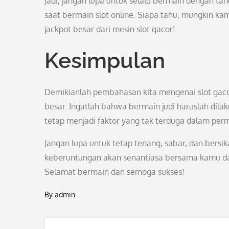
Jadi, jangan lupa untuk selalu bermain dengan t
saat bermain slot online. Siapa tahu, mungkin kam
jackpot besar dari mesin slot gacor!
Kesimpulan
Demikianlah pembahasan kita mengenai slot gacor
besar. Ingatlah bahwa bermain judi haruslah dil
tetap menjadi faktor yang tak terduga dalam perm
Jangan lupa untuk tetap tenang, sabar, dan bersik
keberuntungan akan senantiasa bersama kamu dan
Selamat bermain dan semoga sukses!
By
admin