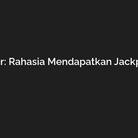
r: Rahasia Mendapatkan Jack