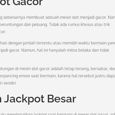
lot Gacor
ng sebenarnya membuat sebuah mesin slot menjadi gacor. Na
beruntungan dan peluang. Tidak ada rumus khusus atau trik
cor.
an dengan jumlah tertentu atau memilih waktu bermain yan
adi gacor. Namun, hal ini hanyalah mitos belaka dan tidak
tungan di mesin slot gacor adalah tetap tenang, bersabar, da
erpancing emosi saat bermain, karena hal tersebut justru dap
 sendiri.
 Jackpot Besar
lu mendapatkan jackpot saat bermain di mesin slot gacor, a