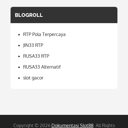
BLOGROLL
RTP Pola Terpercaya
JIN33 RTP
RUSA33 RTP
RUSA33 Alternatif
slot gacor
Copyright © 2026
Dokumentasi Slot88
. All Rights