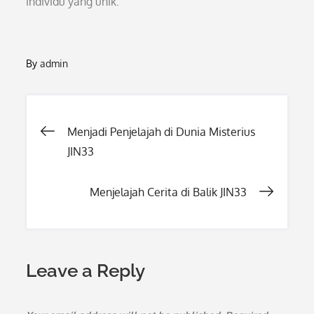
individu yang unik.
By
admin
Post
Menjadi Penjelajah di Dunia Misterius
JIN33
navigation
Menjelajah Cerita di Balik JIN33
Leave a Reply