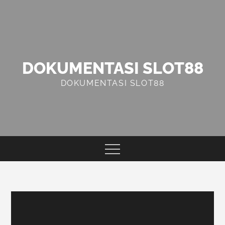
Skip
to
content
DOKUMENTASI SLOT88
DOKUMENTASI SLOT88