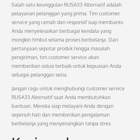
Salah satu keunggulan RUSA33 Alternatif adalah
pelayanan pelanggan yang prima. Tim customer
service yang ramah dan responsif siap membantu
Anda menyelesaikan berbagai kendala yang
mungkin timbul selama proses berbelanja. Dari
pertanyaan seputar produk hingga masalah
pengiriman, tim customer service akan
memberikan solusi terbaik untuk kepuasan Anda
sebagai pelanggan setia.
Jangan ragu untuk menghubungi customer service
RUSA33 Alternatif saat Anda membutuhkan
bantuan. Mereka siap melayani Anda dengan
sepenuh hati dan memberikan pengalaman
berbelanja yang menyenangkan tanpa stres.