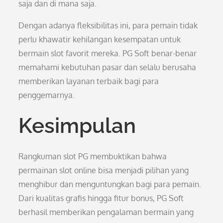
saja dan di mana saja.
Dengan adanya fleksibilitas ini, para pemain tidak
perlu khawatir kehilangan kesempatan untuk
bermain slot favorit mereka. PG Soft benar-benar
memahami kebutuhan pasar dan selalu berusaha
memberikan layanan terbaik bagi para
penggemarnya.
Kesimpulan
Rangkuman slot PG membuktikan bahwa
permainan slot online bisa menjadi pilihan yang
menghibur dan menguntungkan bagi para pemain.
Dari kualitas grafis hingga fitur bonus, PG Soft
berhasil memberikan pengalaman bermain yang