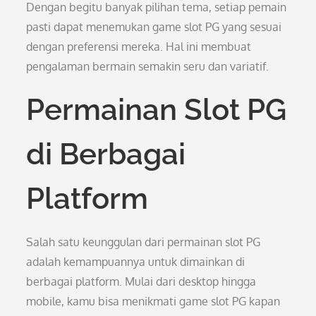
Dengan begitu banyak pilihan tema, setiap pemain
pasti dapat menemukan game slot PG yang sesuai
dengan preferensi mereka. Hal ini membuat
pengalaman bermain semakin seru dan variatif.
Permainan Slot PG
di Berbagai
Platform
Salah satu keunggulan dari permainan slot PG
adalah kemampuannya untuk dimainkan di
berbagai platform. Mulai dari desktop hingga
mobile, kamu bisa menikmati game slot PG kapan