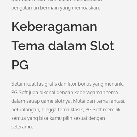
pengalaman bermain yang memuaskan.
Keberagaman
Tema dalam Slot
PG
Selain kualitas grafis dan fitur bonus yang menarik,
PG Soft juga dikenal dengan keberagaman tema
dalam setiap game slotnya. Mulai dari tema fantasi,
petualangan, hingga tema klasik, PG Soft memiliki
semua yang bisa kamu pilih sesuai dengan
seleramu.