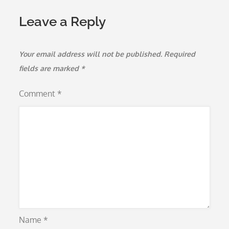
Leave a Reply
Your email address will not be published.
Required
fields are marked
*
Comment
*
Name
*