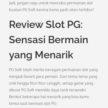
Jadi, jangan ragu untuk mencoba permainan slot
buatan PG Soft karena kamu pasti akan terhibur!
Review Slot PG:
Sensasi Bermain
yang Menarik
PG Soft telah merilis beragam permainan slot yang
menjadi favorit para pemain. Dari tema-tema yang
unik hingga fitur-fitur canggih, setiap game yang
dibuat PG Soft memiliki daya tarik tersendiri.
Berikut beberapa hal menarik yang bisa kamu
temui saat bermain slot PG: