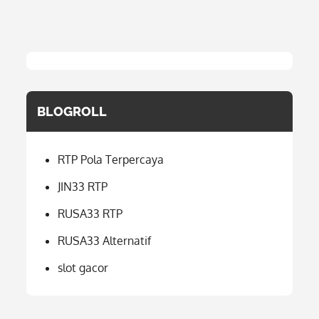
BLOGROLL
RTP Pola Terpercaya
JIN33 RTP
RUSA33 RTP
RUSA33 Alternatif
slot gacor