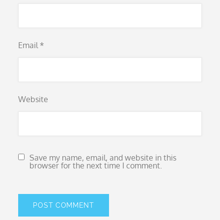
Email
*
Website
Save my name, email, and website in this
browser for the next time I comment.