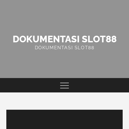
Skip
to
content
DOKUMENTASI SLOT88
DOKUMENTASI SLOT88