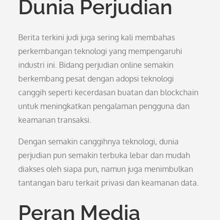
Dunia Perjudian
Berita terkini judi juga sering kali membahas
perkembangan teknologi yang mempengaruhi
industri ini. Bidang perjudian online semakin
berkembang pesat dengan adopsi teknologi
canggih seperti kecerdasan buatan dan blockchain
untuk meningkatkan pengalaman pengguna dan
keamanan transaksi.
Dengan semakin canggihnya teknologi, dunia
perjudian pun semakin terbuka lebar dan mudah
diakses oleh siapa pun, namun juga menimbulkan
tantangan baru terkait privasi dan keamanan data.
Peran Media