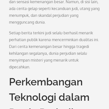
dan sensasi kemenangan besar. Namun, di sisi lain,
ada cerita gelap seperti kecanduan judi, utang yang
menumpuk, dan skandal perjudian yang
mengguncang dunia.
Setiap berita terkini judi selalu berhasil menarik
perhatian publik karena mencerminkan dualitas ini.
Dari cerita kemenangan besar hingga tragedi
kehilangan segalanya, dunia perjudian selalu
menyimpan misteri yang menarik untuk
dipecahkan.
Perkembangan
Teknologi dalam