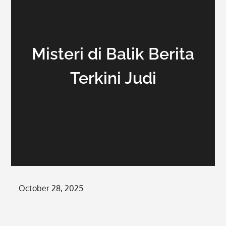
Misteri di Balik Berita
Terkini Judi
Posted
October 28, 2025
on