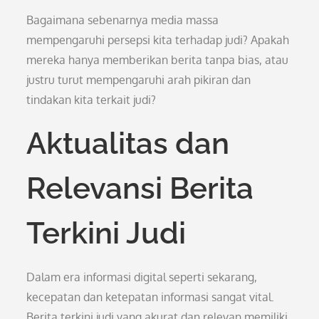
Bagaimana sebenarnya media massa
mempengaruhi persepsi kita terhadap judi? Apakah
mereka hanya memberikan berita tanpa bias, atau
justru turut mempengaruhi arah pikiran dan
tindakan kita terkait judi?
Aktualitas dan
Relevansi Berita
Terkini Judi
Dalam era informasi digital seperti sekarang,
kecepatan dan ketepatan informasi sangat vital.
Berita terkini judi yang akurat dan relevan memiliki