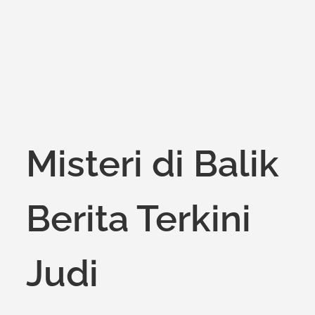
Misteri di Balik
Berita Terkini
Judi