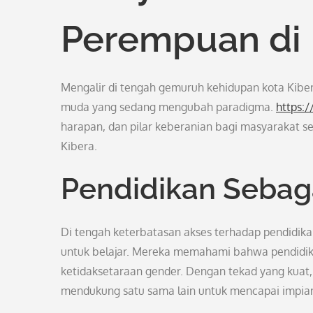
Perempuan di 
Mengalir di tengah gemuruh kehidupan kota Kiber
muda yang sedang mengubah paradigma.
https:
harapan, dan pilar keberanian bagi masyarakat se
Kibera.
Pendidikan Sebag
Di tengah keterbatasan akses terhadap pendidik
untuk belajar. Mereka memahami bahwa pendidik
ketidaksetaraan gender. Dengan tekad yang kuat,
mendukung satu sama lain untuk mencapai impia