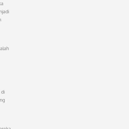
ka
njadi
m
alah
 di
ang
ereka