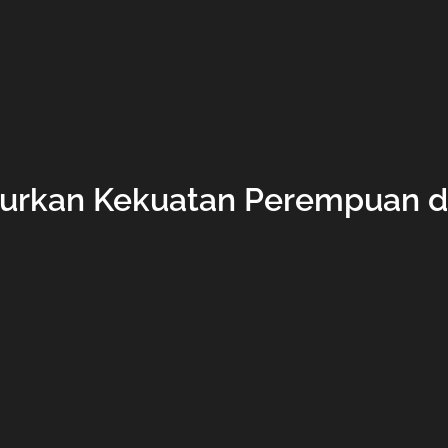
urkan Kekuatan Perempuan di