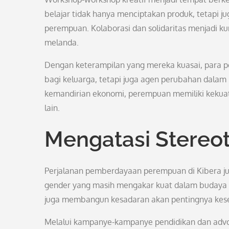
belajar tidak hanya menciptakan produk, tetapi j
perempuan. Kolaborasi dan solidaritas menjadi 
melanda.
Dengan keterampilan yang mereka kuasai, para p
bagi keluarga, tetapi juga agen perubahan dala
kemandirian ekonomi, perempuan memiliki kekua
lain.
Mengatasi Stereot
Perjalanan pemberdayaan perempuan di Kibera juga
gender yang masih mengakar kuat dalam budaya l
juga membangun kesadaran akan pentingnya kes
Melalui kampanye-kampanye pendidikan dan adv