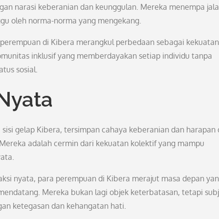
an narasi keberanian dan keunggulan. Mereka menempa jal
enggu oleh norma-norma yang mengekang.
 perempuan di Kibera merangkul perbedaan sebagai kekuatan
nitas inklusif yang memberdayakan setiap individu tanpa
tus sosial.
 Nyata
da sisi gelap Kibera, tersimpan cahaya keberanian dan harapan 
 Mereka adalah cermin dari kekuatan kolektif yang mampu
ata.
aksi nyata, para perempuan di Kibera merajut masa depan ya
i mendatang. Mereka bukan lagi objek keterbatasan, tetapi sub
an ketegasan dan kehangatan hati.