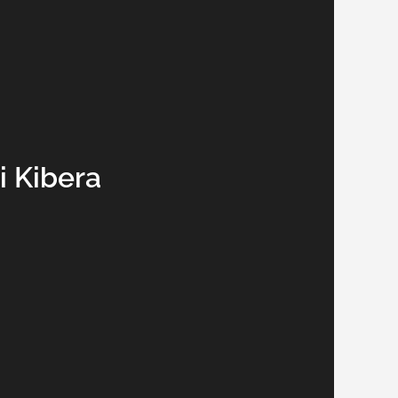
 Kibera