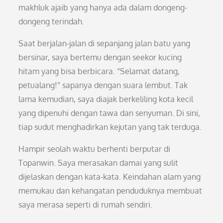
makhluk ajaib yang hanya ada dalam dongeng-
dongeng terindah.
Saat berjalan-jalan di sepanjang jalan batu yang
bersinar, saya bertemu dengan seekor kucing
hitam yang bisa berbicara. “Selamat datang,
petualang!” sapanya dengan suara lembut. Tak
lama kemudian, saya diajak berkeliling kota kecil
yang dipenuhi dengan tawa dan senyuman. Di sini,
tiap sudut menghadirkan kejutan yang tak terduga.
Hampir seolah waktu berhenti berputar di
Topanwin. Saya merasakan damai yang sulit
dijelaskan dengan kata-kata. Keindahan alam yang
memukau dan kehangatan penduduknya membuat
saya merasa seperti di rumah sendiri.