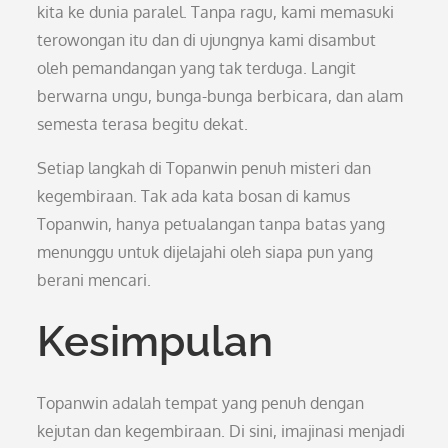
kita ke dunia paralel. Tanpa ragu, kami memasuki
terowongan itu dan di ujungnya kami disambut
oleh pemandangan yang tak terduga. Langit
berwarna ungu, bunga-bunga berbicara, dan alam
semesta terasa begitu dekat.
Setiap langkah di Topanwin penuh misteri dan
kegembiraan. Tak ada kata bosan di kamus
Topanwin, hanya petualangan tanpa batas yang
menunggu untuk dijelajahi oleh siapa pun yang
berani mencari.
Kesimpulan
Topanwin adalah tempat yang penuh dengan
kejutan dan kegembiraan. Di sini, imajinasi menjadi