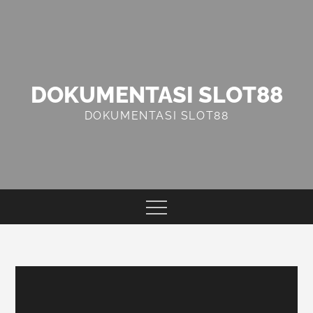
Skip
to
content
DOKUMENTASI SLOT88
DOKUMENTASI SLOT88