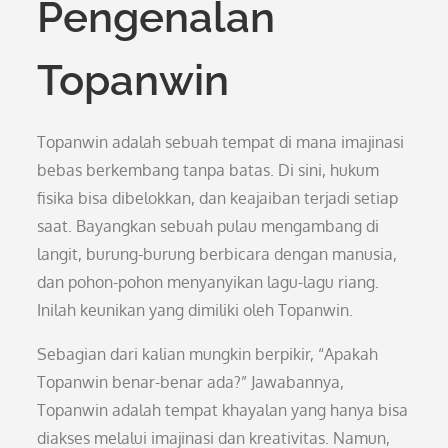
Pengenalan
Topanwin
Topanwin adalah sebuah tempat di mana imajinasi
bebas berkembang tanpa batas. Di sini, hukum
fisika bisa dibelokkan, dan keajaiban terjadi setiap
saat. Bayangkan sebuah pulau mengambang di
langit, burung-burung berbicara dengan manusia,
dan pohon-pohon menyanyikan lagu-lagu riang.
Inilah keunikan yang dimiliki oleh Topanwin.
Sebagian dari kalian mungkin berpikir, “Apakah
Topanwin benar-benar ada?” Jawabannya,
Topanwin adalah tempat khayalan yang hanya bisa
diakses melalui imajinasi dan kreativitas. Namun,