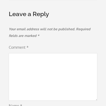
Leave a Reply
Your email address will not be published.
Required
fields are marked
*
Comment
*
Name
*