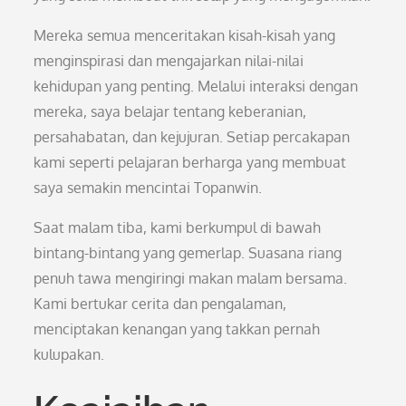
Mereka semua menceritakan kisah-kisah yang
menginspirasi dan mengajarkan nilai-nilai
kehidupan yang penting. Melalui interaksi dengan
mereka, saya belajar tentang keberanian,
persahabatan, dan kejujuran. Setiap percakapan
kami seperti pelajaran berharga yang membuat
saya semakin mencintai Topanwin.
Saat malam tiba, kami berkumpul di bawah
bintang-bintang yang gemerlap. Suasana riang
penuh tawa mengiringi makan malam bersama.
Kami bertukar cerita dan pengalaman,
menciptakan kenangan yang takkan pernah
kulupakan.