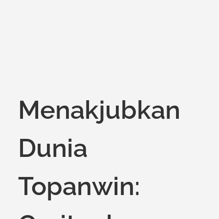
on
Menakjubkan
Dunia
Topanwin: