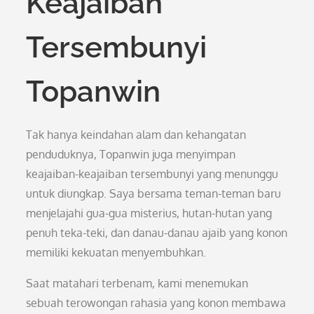
Keajaiban
Tersembunyi
Topanwin
Tak hanya keindahan alam dan kehangatan
penduduknya, Topanwin juga menyimpan
keajaiban-keajaiban tersembunyi yang menunggu
untuk diungkap. Saya bersama teman-teman baru
menjelajahi gua-gua misterius, hutan-hutan yang
penuh teka-teki, dan danau-danau ajaib yang konon
memiliki kekuatan menyembuhkan.
Saat matahari terbenam, kami menemukan
sebuah terowongan rahasia yang konon membawa