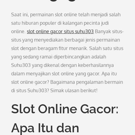
Saat ini, permainan slot online telah menjadi salah
satu hiburan populer di kalangan pecinta judi
online.
slot online gacor situs suhu303
Banyak situs-
situs yang menyediakan berbagai jenis permainan
slot dengan beragam fitur menarik. Salah satu situs
yang sedang ramai diperbincangkan adalah
Suhu303 yang dikenal dengan keberhasilannya
dalam menyajikan slot online yang gacor. Apa itu
slot online gacor? Bagaimana pengalaman bermain
di situs Suhu303? Simak ulasan berikut!
Slot Online Gacor:
Apa Itu dan