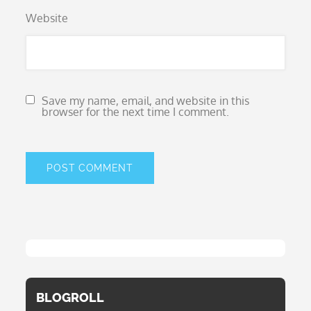
Website
Save my name, email, and website in this
browser for the next time I comment.
BLOGROLL