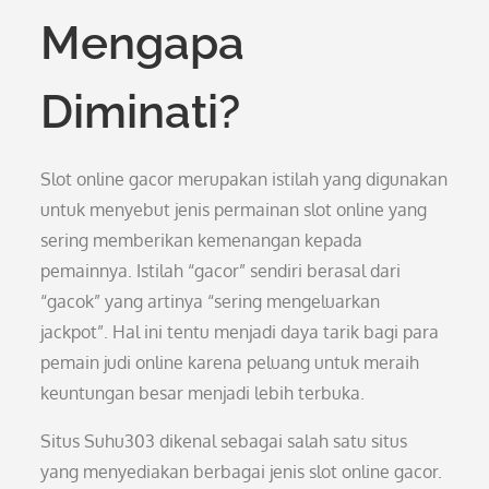
Mengapa
Diminati?
Slot online gacor merupakan istilah yang digunakan
untuk menyebut jenis permainan slot online yang
sering memberikan kemenangan kepada
pemainnya. Istilah “gacor” sendiri berasal dari
“gacok” yang artinya “sering mengeluarkan
jackpot”. Hal ini tentu menjadi daya tarik bagi para
pemain judi online karena peluang untuk meraih
keuntungan besar menjadi lebih terbuka.
Situs Suhu303 dikenal sebagai salah satu situs
yang menyediakan berbagai jenis slot online gacor.