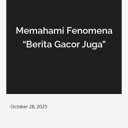
Memahami Fenomena
“Berita Gacor Juga”
Posted
October 28, 2025
on