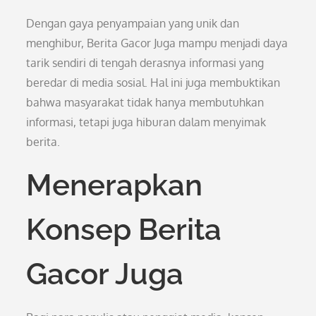
Dengan gaya penyampaian yang unik dan
menghibur, Berita Gacor Juga mampu menjadi daya
tarik sendiri di tengah derasnya informasi yang
beredar di media sosial. Hal ini juga membuktikan
bahwa masyarakat tidak hanya membutuhkan
informasi, tetapi juga hiburan dalam menyimak
berita.
Menerapkan
Konsep Berita
Gacor Juga