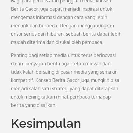
Bagi para penulis atau penggiat media, konsep
Berita Gacor Juga dapat menjadi inspirasi untuk
mengemas informasi dengan cara yang lebih
menarik dan berbeda. Dengan menggabungkan
unsur serius dan hiburan, sebuah berita dapat lebih
mudah diterima dan disukai oleh pembaca.
Penting bagi setiap media untuk terus berinovasi
dalam penyajian berita agar tetap relevan dan
tidak kalah bersaing di pasar media yang semakin
kompetitif. Konsep Berita Gacor Juga mungkin bisa
menjadi salah satu strategi yang dapat diterapkan
untuk meningkatkan minat pembaca terhadap
berita yang disajikan.
Kesimpulan