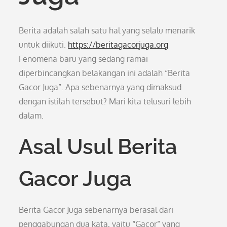
Berita adalah salah satu hal yang selalu menarik
untuk diikuti.
https://beritagacorjuga.org
Fenomena baru yang sedang ramai
diperbincangkan belakangan ini adalah “Berita
Gacor Juga”. Apa sebenarnya yang dimaksud
dengan istilah tersebut? Mari kita telusuri lebih
dalam.
Asal Usul Berita
Gacor Juga
Berita Gacor Juga sebenarnya berasal dari
penggabungan dua kata, yaitu “Gacor” yang