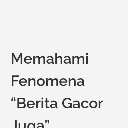
Memahami
Fenomena
“Berita Gacor
Juga”