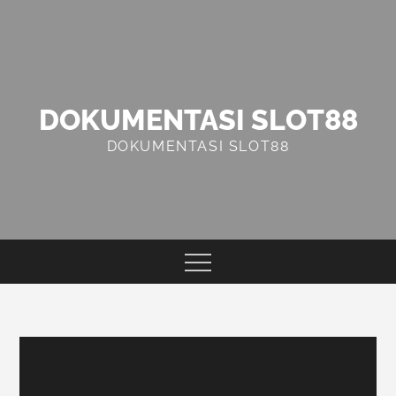
Skip
to
content
DOKUMENTASI SLOT88
DOKUMENTASI SLOT88