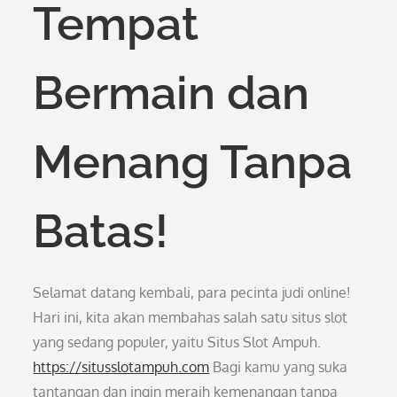
Tempat
Bermain dan
Menang Tanpa
Batas!
Selamat datang kembali, para pecinta judi online!
Hari ini, kita akan membahas salah satu situs slot
yang sedang populer, yaitu Situs Slot Ampuh.
https://situsslotampuh.com
Bagi kamu yang suka
tantangan dan ingin meraih kemenangan tanpa