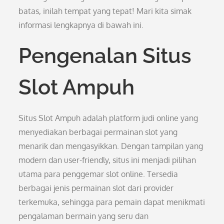
batas, inilah tempat yang tepat! Mari kita simak
informasi lengkapnya di bawah ini.
Pengenalan Situs
Slot Ampuh
Situs Slot Ampuh adalah platform judi online yang
menyediakan berbagai permainan slot yang
menarik dan mengasyikkan. Dengan tampilan yang
modern dan user-friendly, situs ini menjadi pilihan
utama para penggemar slot online. Tersedia
berbagai jenis permainan slot dari provider
terkemuka, sehingga para pemain dapat menikmati
pengalaman bermain yang seru dan