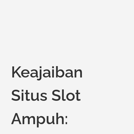
on
Keajaiban
Situs Slot
Ampuh: