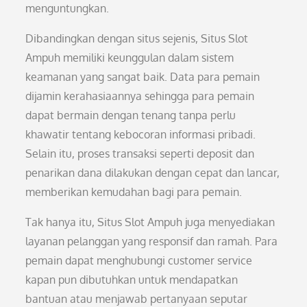
menguntungkan.
Dibandingkan dengan situs sejenis, Situs Slot
Ampuh memiliki keunggulan dalam sistem
keamanan yang sangat baik. Data para pemain
dijamin kerahasiaannya sehingga para pemain
dapat bermain dengan tenang tanpa perlu
khawatir tentang kebocoran informasi pribadi.
Selain itu, proses transaksi seperti deposit dan
penarikan dana dilakukan dengan cepat dan lancar,
memberikan kemudahan bagi para pemain.
Tak hanya itu, Situs Slot Ampuh juga menyediakan
layanan pelanggan yang responsif dan ramah. Para
pemain dapat menghubungi customer service
kapan pun dibutuhkan untuk mendapatkan
bantuan atau menjawab pertanyaan seputar