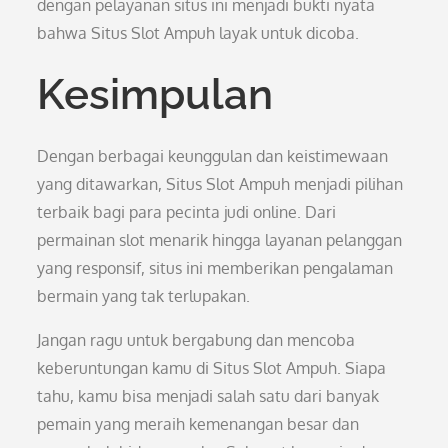
dengan pelayanan situs ini menjadi bukti nyata
bahwa Situs Slot Ampuh layak untuk dicoba.
Kesimpulan
Dengan berbagai keunggulan dan keistimewaan
yang ditawarkan, Situs Slot Ampuh menjadi pilihan
terbaik bagi para pecinta judi online. Dari
permainan slot menarik hingga layanan pelanggan
yang responsif, situs ini memberikan pengalaman
bermain yang tak terlupakan.
Jangan ragu untuk bergabung dan mencoba
keberuntungan kamu di Situs Slot Ampuh. Siapa
tahu, kamu bisa menjadi salah satu dari banyak
pemain yang meraih kemenangan besar dan