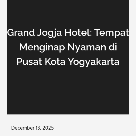
Grand Jogja Hotel: Tempat
Menginap Nyaman di
Pusat Kota Yogyakarta
Posted
December 13, 2025