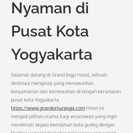
Nyaman di
Pusat Kota
Yogyakarta
Selamat datang di Grand Jogja Hotel, sebuah
destinasi menginap yang menawarkan
kenyamanan dan kemewahan di tengah keramaian
pusat kota Yogyakarta.
https://www.grandorhanjogja.com
Hotel ini
menjadi pilihan utama bagi wisatawan yang ingin
menikmati segala keindahan kota gudeg dengan