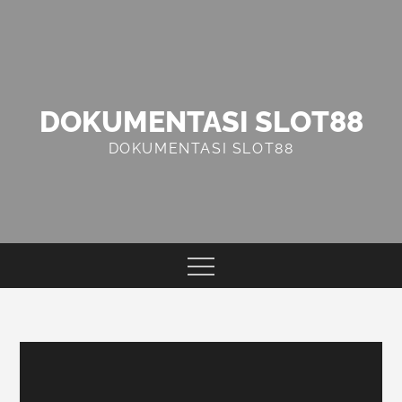
Skip
to
content
DOKUMENTASI SLOT88
DOKUMENTASI SLOT88