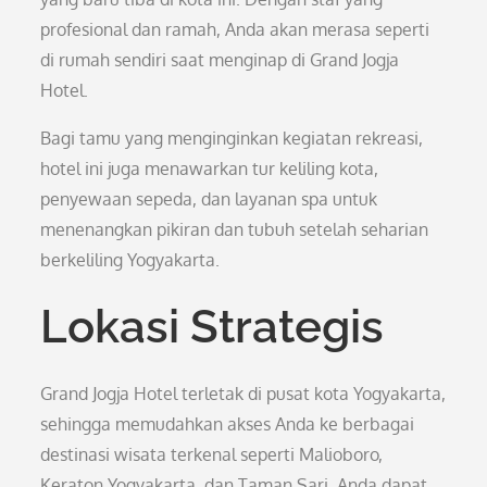
profesional dan ramah, Anda akan merasa seperti
di rumah sendiri saat menginap di Grand Jogja
Hotel.
Bagi tamu yang menginginkan kegiatan rekreasi,
hotel ini juga menawarkan tur keliling kota,
penyewaan sepeda, dan layanan spa untuk
menenangkan pikiran dan tubuh setelah seharian
berkeliling Yogyakarta.
Lokasi Strategis
Grand Jogja Hotel terletak di pusat kota Yogyakarta,
sehingga memudahkan akses Anda ke berbagai
destinasi wisata terkenal seperti Malioboro,
Keraton Yogyakarta, dan Taman Sari. Anda dapat