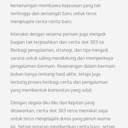
kemenangan membawa kepuasan yang tak
terhingga dan semangat baru untuk terus
menjelajahi cerita-cerita baru.
Interaksi dengan sesama pemain juga menjadi
bagian tak terpisahkan dari cerita slot 303 ini.
Berbagi pengalaman, strategi, dan tips menjadi
sarana untuk saling mendukung dan memperkaya
pengalaman bermain. Kesenangan dalam bermain
bukan hanya tentang hasil akhir, tetapi juga
tentang proses berbagi cerita dan pengalaman
yang membentuk komunitas yang solid.
Dengan segala liku-liku dan kejutan yang
ditawarkan, cerita slot 303 terus memikat saya
untuk terus menjelajahi dunia yang penuh warna
ini. Setiap putaran memberikan cerita baru, setiap