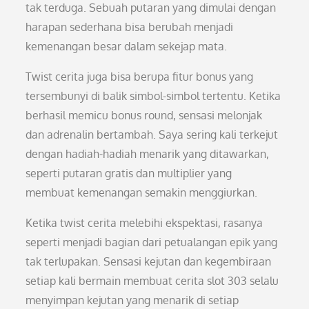
tak terduga. Sebuah putaran yang dimulai dengan
harapan sederhana bisa berubah menjadi
kemenangan besar dalam sekejap mata.
Twist cerita juga bisa berupa fitur bonus yang
tersembunyi di balik simbol-simbol tertentu. Ketika
berhasil memicu bonus round, sensasi melonjak
dan adrenalin bertambah. Saya sering kali terkejut
dengan hadiah-hadiah menarik yang ditawarkan,
seperti putaran gratis dan multiplier yang
membuat kemenangan semakin menggiurkan.
Ketika twist cerita melebihi ekspektasi, rasanya
seperti menjadi bagian dari petualangan epik yang
tak terlupakan. Sensasi kejutan dan kegembiraan
setiap kali bermain membuat cerita slot 303 selalu
menyimpan kejutan yang menarik di setiap