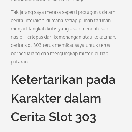
Tak jarang saya merasa seperti protagonis dalam
cerita interaktif, di mana setiap pilihan taruhan
menjadi langkah kritis yang akan menentukan
nasib. Terlepas dari kemenangan atau kekalahan,
cerita slot 303 terus memikat saya untuk terus
berpetualang dan mengungkap misteri di tiap
putaran.
Ketertarikan pada
Karakter dalam
Cerita Slot 303