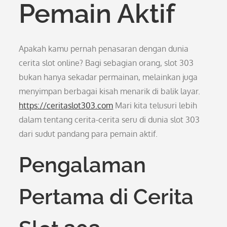
Pemain Aktif
Apakah kamu pernah penasaran dengan dunia
cerita slot online? Bagi sebagian orang, slot 303
bukan hanya sekadar permainan, melainkan juga
menyimpan berbagai kisah menarik di balik layar.
https://ceritaslot303.com
Mari kita telusuri lebih
dalam tentang cerita-cerita seru di dunia slot 303
dari sudut pandang para pemain aktif.
Pengalaman
Pertama di Cerita