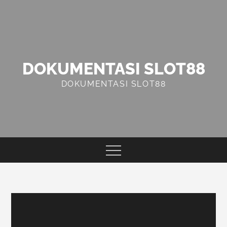
Skip
to
content
DOKUMENTASI SLOT88
DOKUMENTASI SLOT88