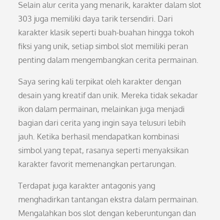
Selain alur cerita yang menarik, karakter dalam slot
303 juga memiliki daya tarik tersendiri. Dari
karakter klasik seperti buah-buahan hingga tokoh
fiksi yang unik, setiap simbol slot memiliki peran
penting dalam mengembangkan cerita permainan.
Saya sering kali terpikat oleh karakter dengan
desain yang kreatif dan unik. Mereka tidak sekadar
ikon dalam permainan, melainkan juga menjadi
bagian dari cerita yang ingin saya telusuri lebih
jauh. Ketika berhasil mendapatkan kombinasi
simbol yang tepat, rasanya seperti menyaksikan
karakter favorit memenangkan pertarungan.
Terdapat juga karakter antagonis yang
menghadirkan tantangan ekstra dalam permainan.
Mengalahkan bos slot dengan keberuntungan dan