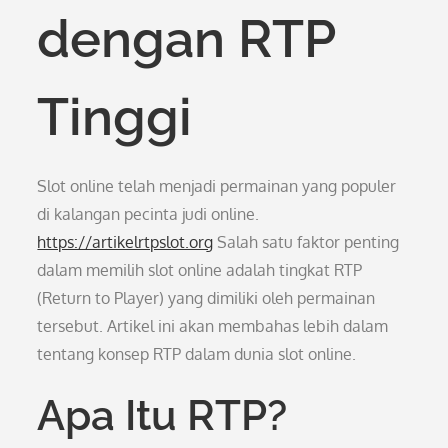
dengan RTP
Tinggi
Slot online telah menjadi permainan yang populer
di kalangan pecinta judi online.
https://artikelrtpslot.org
Salah satu faktor penting
dalam memilih slot online adalah tingkat RTP
(Return to Player) yang dimiliki oleh permainan
tersebut. Artikel ini akan membahas lebih dalam
tentang konsep RTP dalam dunia slot online.
Apa Itu RTP?