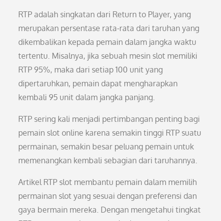
RTP adalah singkatan dari Return to Player, yang
merupakan persentase rata-rata dari taruhan yang
dikembalikan kepada pemain dalam jangka waktu
tertentu. Misalnya, jika sebuah mesin slot memiliki
RTP 95%, maka dari setiap 100 unit yang
dipertaruhkan, pemain dapat mengharapkan
kembali 95 unit dalam jangka panjang.
RTP sering kali menjadi pertimbangan penting bagi
pemain slot online karena semakin tinggi RTP suatu
permainan, semakin besar peluang pemain untuk
memenangkan kembali sebagian dari taruhannya.
Artikel RTP slot membantu pemain dalam memilih
permainan slot yang sesuai dengan preferensi dan
gaya bermain mereka. Dengan mengetahui tingkat