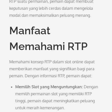
RTP suatu permainan, pemain dapat membuat
keputusan yang lebih cerdas dalam mengelola
modal dan memaksimalkan peluang menang.
Manfaat
Memahami RTP
Memahami konsep RTP dalam slot online dapat
memberikan manfaat yang signifikan bagi para
pemain. Dengan informasi RTP, pemain dapat:
Memilih Slot yang Menguntungkan:
Dengan
memilih permainan slot yang memiliki RTP
tinggi, pemain dapat meningkatkan peluang
untuk meraih kemenangan.