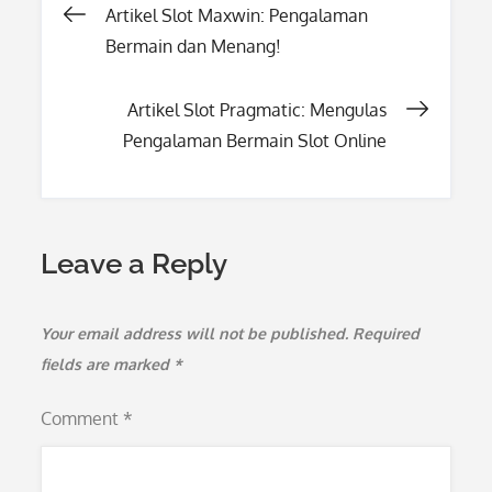
Post
Artikel Slot Maxwin: Pengalaman
Bermain dan Menang!
navigation
Artikel Slot Pragmatic: Mengulas
Pengalaman Bermain Slot Online
Leave a Reply
Your email address will not be published.
Required
fields are marked
*
Comment
*