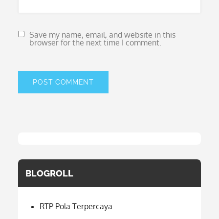
Save my name, email, and website in this
browser for the next time I comment.
BLOGROLL
RTP Pola Terpercaya