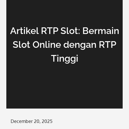
Artikel RTP Slot: Bermain
Slot Online dengan RTP
Tinggi
Posted
December 20, 2025