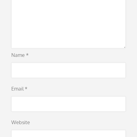
Name
*
Email
*
Website