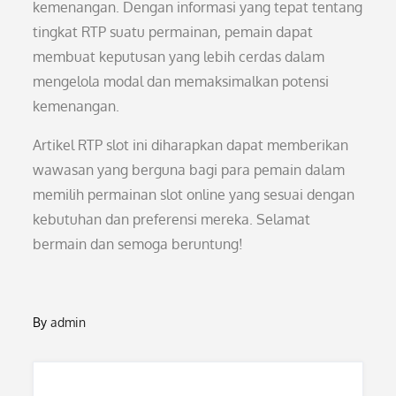
kemenangan. Dengan informasi yang tepat tentang
tingkat RTP suatu permainan, pemain dapat
membuat keputusan yang lebih cerdas dalam
mengelola modal dan memaksimalkan potensi
kemenangan.
Artikel RTP slot ini diharapkan dapat memberikan
wawasan yang berguna bagi para pemain dalam
memilih permainan slot online yang sesuai dengan
kebutuhan dan preferensi mereka. Selamat
bermain dan semoga beruntung!
By
admin