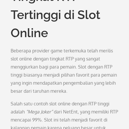
Tertinggi di Slot
Online
Beberapa provider game terkemuka telah merilis
slot online dengan tingkat RTP yang sangat
menggiurkan bagi para pemain. Slot dengan RTP
tinggi biasanya menjadi pilihan favorit para pemain
yang ingin mendapatkan pengembalian yang lebih
besar dari taruhan mereka.
Salah satu contoh slot online dengan RTP tinggi
adalah
“Mega Joker”
dari NetEnt, yang memiliki RTP
mencapai 99%. Slot ini telah menjadi favorit di
kalangan pemain karena peluang besar untuk