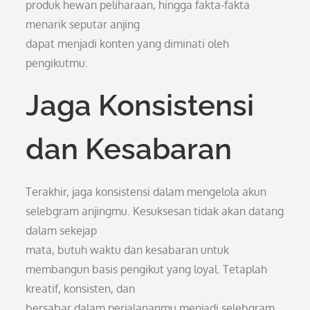
produk hewan peliharaan, hingga fakta-fakta
menarik seputar anjing
dapat menjadi konten yang diminati oleh
pengikutmu.
Jaga Konsistensi
dan Kesabaran
Terakhir, jaga konsistensi dalam mengelola akun
selebgram anjingmu. Kesuksesan tidak akan datang
dalam sekejap
mata, butuh waktu dan kesabaran untuk
membangun basis pengikut yang loyal. Tetaplah
kreatif, konsisten, dan
bersabar dalam perjalananmu menjadi selebgram