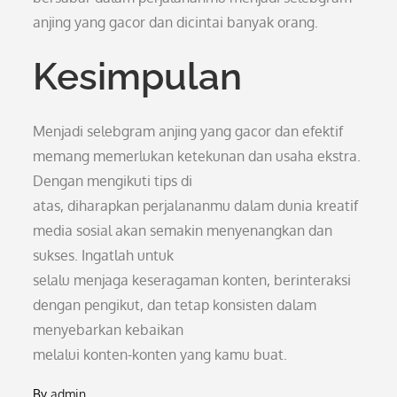
anjing yang gacor dan dicintai banyak orang.
Kesimpulan
Menjadi selebgram anjing yang gacor dan efektif
memang memerlukan ketekunan dan usaha ekstra.
Dengan mengikuti tips di
atas, diharapkan perjalananmu dalam dunia kreatif
media sosial akan semakin menyenangkan dan
sukses. Ingatlah untuk
selalu menjaga keseragaman konten, berinteraksi
dengan pengikut, dan tetap konsisten dalam
menyebarkan kebaikan
melalui konten-konten yang kamu buat.
By
admin