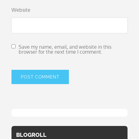
Website
Save my name, email, and website in this
browser for the next time I comment.
BLOGROLL