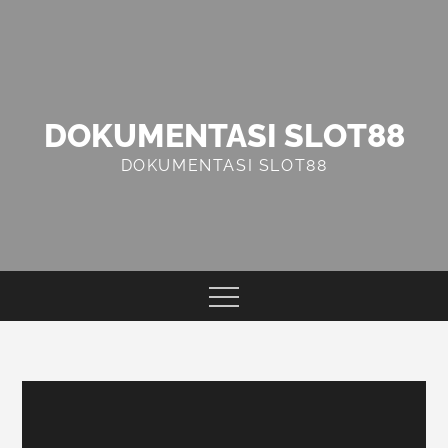
Skip
to
content
DOKUMENTASI SLOT88
DOKUMENTASI SLOT88