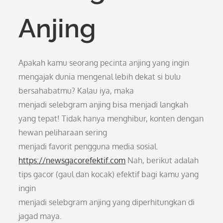
Anjing
Apakah kamu seorang pecinta anjing yang ingin
mengajak dunia mengenal lebih dekat si bulu
bersahabatmu? Kalau iya, maka
menjadi selebgram anjing bisa menjadi langkah
yang tepat! Tidak hanya menghibur, konten dengan
hewan peliharaan sering
menjadi favorit pengguna media sosial.
https://newsgacorefektif.com
Nah, berikut adalah
tips gacor (gaul dan kocak) efektif bagi kamu yang
ingin
menjadi selebgram anjing yang diperhitungkan di
jagad maya.