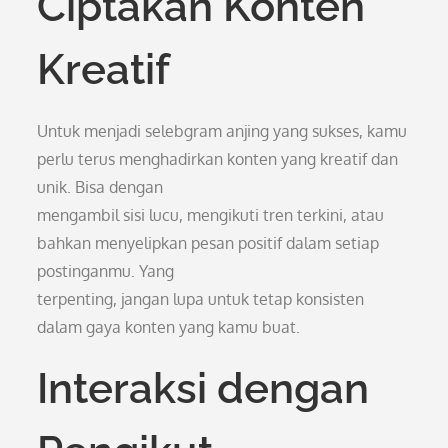
Ciptakan Konten
Kreatif
Untuk menjadi selebgram anjing yang sukses, kamu
perlu terus menghadirkan konten yang kreatif dan
unik. Bisa dengan
mengambil sisi lucu, mengikuti tren terkini, atau
bahkan menyelipkan pesan positif dalam setiap
postinganmu. Yang
terpenting, jangan lupa untuk tetap konsisten
dalam gaya konten yang kamu buat.
Interaksi dengan