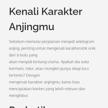
Kenali Karakter
Anjingmu
Sebelum memulai perjalanan menjadi selebgram
anjing, penting untuk mengenali karakteristik unik
dari si bulu yang
akan menjadi bintang utama. Apakah dia suka
bermain, tidur, atau mungkin punya sikap lucu
tertentu? Dengan
mengenali karakter anjingmu, kamu bisa
menciptakan konten yang lebih relevan dan
menghibur.